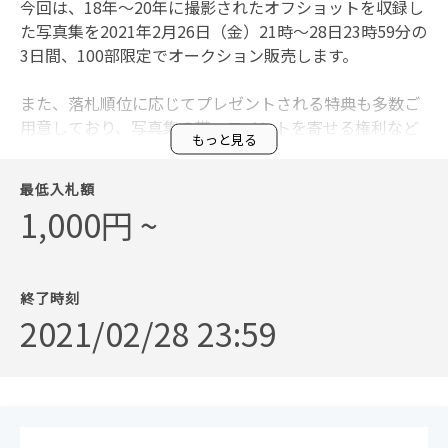
今回は、18年〜20年に撮影されたオフショットを収録し
た写真集を2021年2月26日（金）21時〜28日23時59分の
3日間、100部限定でオークション販売します。
また、落札順位に応じてプレゼントされる特典も多数ご
用意しており、写真集の帯へコメントを寄せる権利など
もっと見る
も獲得できます。
最低入札額
さらに、たとえ落札ができなくても、先着200名の入札
1,000円 ~
者にはサイン入りの生写真がプレゼントされるほか、入
札者全員が同内容の電子書籍を無料でダウンロードでき
るなど、入札者のみなさま全員が楽しめる特典もご用意
しました。
終了時刻
2021/02/28 23:59
本商品は、書店での販売や増刷・再販売は行いません。
あなたのご入札をお待ちしております！
タイトル : 「セルフィーブック 園都vol.1」
オークション開催期間 : 2021年2月26日（金）21時〜28