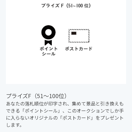
日23時59分
版型 : A6版変形・200P予定
発送 : 3月上旬予定
その他注意事項
・決済はクレジットカード（JCBのぞく）のみの対応と
なっております。
・入札時に入力いただくニックネームは、イベントや生
配信中にタレントから呼び上げられる可能性がございま
す。
・再入札の際、新しい入札とそのひとつ前の入札の合計
額がクレジットカードの利用可能枠を超えていた場合、
入札が拒否される可能性があります。
プライズF（51〜100位）
・入札から確定までにはタイムラグがございますので、
時間に余裕を持った入札をお願いします。
あなたの落札順位が印字され、集めて景品と引き換えも
・入札者特典は、オークション期間中1度でも100位以内
できる「ポイントシール」、このオークションでしか手
に入った入札者に付与されるものであり、入札時点での
に入らないオリジナルの「ポストカード」をプレゼント
最低入札額を下回る入札は特典付与の対象とはなりませ
します。
んのでご注意ください。